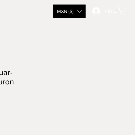
tacto
Iniciar sesión
MXN ($)
uar-
buron