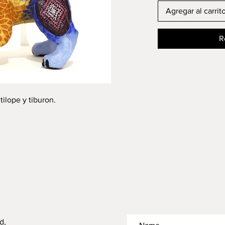
Agregar al carrit
R
tilope y tiburon.
d,