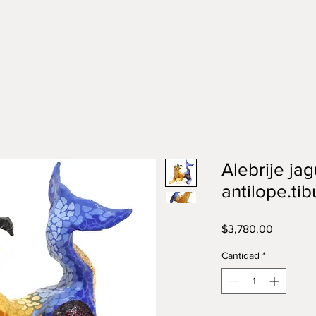
tegorías
Ik-kan
Ecosistema
Experiencias
Con
Alebrije jag
antilope.ti
Precio
$3,780.00
Cantidad
*