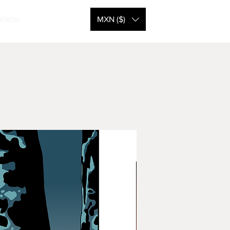
tacto
Iniciar sesión
MXN ($)
Nuevo