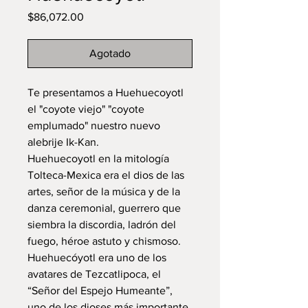
Precio
$86,072.00
Agotado
Te presentamos a Huehuecoyotl
el "coyote viejo" "coyote
emplumado" nuestro nuevo
alebrije Ik-Kan.
Huehuecoyotl en la mitología
Tolteca-Mexica era el dios de las
artes, señor de la música y de la
danza ceremonial, guerrero que
siembra la discordia, ladrón del
fuego, héroe astuto y chismoso.
Huehuecóyotl era uno de los
avatares de Tezcatlipoca, el
“Señor del Espejo Humeante”,
uno de los dioses más importante