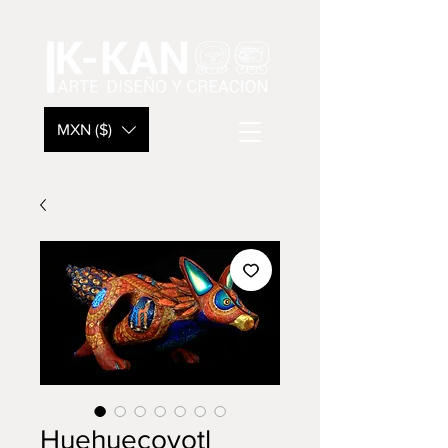
MXN ($)
Huehuecoyotl