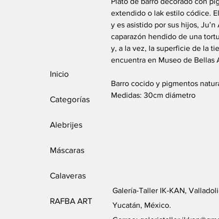
Plato de barro decorado con pig
extendido o lak estilo códice. 
y es asistido por sus hijos, Ju’n
caparazón hendido de una tort
y, a la vez, la superficie de la t
encuentra en Museo de Bellas 
Inicio
Barro cocido y pigmentos natur
Medidas: 30cm diámetro
Categorías
Alebrijes
Máscaras
Calaveras
Galería-Taller IK-KAN, Valladoli
RAFBA ART
Yucatán, México.