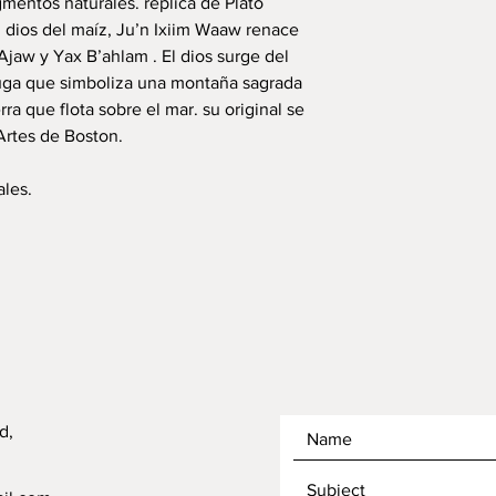
mentos naturales. replica de Plato
El dios del maíz, Ju’n Ixiim Waaw renace
 Ajaw y Yax B’ahlam . El dios surge del
uga que simboliza una montaña sagrada
ierra que flota sobre el mar. su original se
Artes de Boston.
ales.
d,