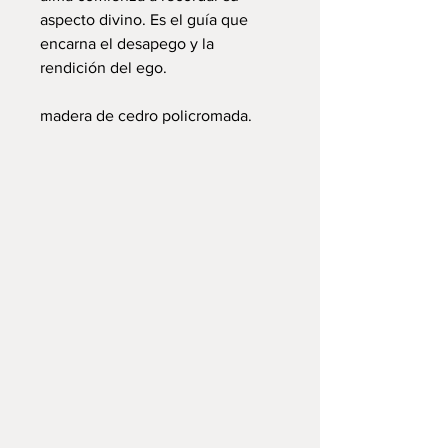
aspecto divino. Es el guía que
encarna el desapego y la
rendición del ego.
madera de cedro policromada.
Galería-Taller IK-KAN, Valladolid,
Yucatán, México.
Correo:
galeriataller.ikkan@gmail.com